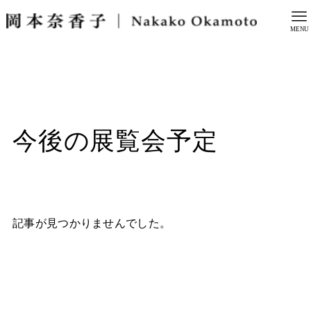
MENU
今
後
の
展
覧
会
予
定
記事が見つかりませんでした。